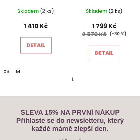
smetanové NEKOJO
POŠLETE MI SLEVU
Skladem
(2 ks)
Skladem
(2 ks)
Ochrana osobních údajů
1 410 Kč
1 799 Kč
2 570 Kč
(–30 %)
DETAIL
DETAIL
XS
M
L
SLEVA 15% NA PRVNÍ NÁKUP
Přihlaste se do newsletteru, který
každé mámě zlepší den.