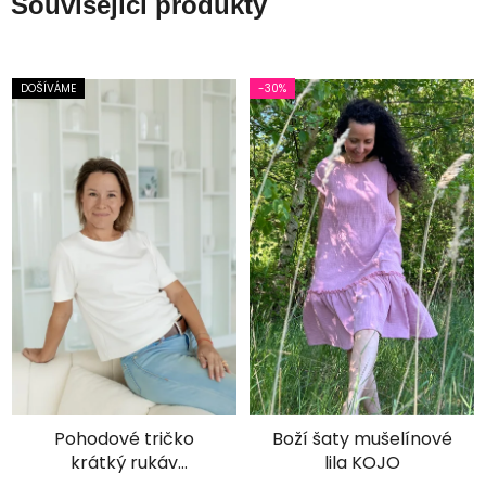
Související produkty
DOŠÍVÁME
-30%
×
Je libo SLEVA 15 %
na 1. nákup?
Pohodové tričko
Boží šaty mušelínové
krátký rukáv
lila KOJO