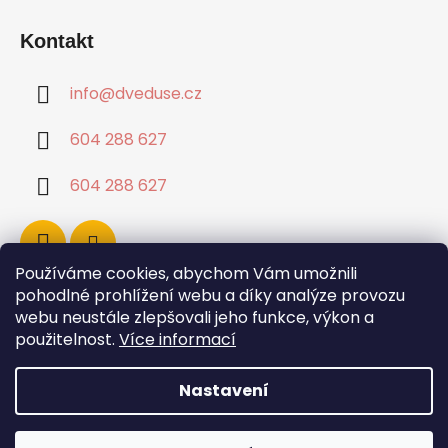
Kontakt
info
@
dveduse.cz
604 288 627
604 288 627
Používáme cookies, abychom Vám umožnili
pohodlné prohlížení webu a díky analýze provozu
webu neustále zlepšovali jeho funkce, výkon a
použitelnost.
Více informací
Nastavení
Vytvořil Shoptet