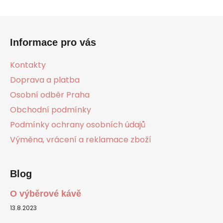
Z
á
Informace pro vás
p
a
Kontakty
t
Doprava a platba
í
Osobní odběr Praha
Obchodní podmínky
Podmínky ochrany osobních údajů
Výměna, vrácení a reklamace zboží
Blog
O výběrové kávě
13.8.2023