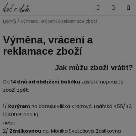
Přejít
Hledat
NÁKUP
na
obsah
KOŠÍK
Domů
/
Výměna, vrácení a reklamace zboží
Výměna, vrácení a
reklamace zboží
Jak můžu zboží vrátit?
Do
14 dnů od obdržení balíčku
zašlete nepoužité
zboží zpět:
1/
kurýrem
na adresu:
Eliška Krejzová, Lnářská 455/42,
10400 Praha 10
nebo
2/
Zásilkovnou
na: Monika Svatošová, Zásilkovna