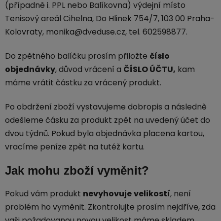
(případně i. PPL nebo Balíkovna) výdejní místo
Tenisový areál Cihelna, Do Hlinek 754/7, 103 00 Praha-
Kolovraty, monika@dveduse.cz, tel. 602598877.
Do zpětného balíčku prosím přiložte
číslo
objednávky
, důvod vrácení a
ČÍSLO ÚČTU,
kam
máme vrátit částku za vrácený produkt.
Po obdržení zboží vystavujeme dobropis a následně
odešleme čásku za produkt zpět na uvedený účet do
dvou týdnů. Pokud byla objednávka placena kartou,
vracíme peníze zpět na tutéž kartu.
Jak mohu zboží vyměnit?
Pokud vám produkt
nevyhovuje
velikostí
, není
problém ho vyměnit. Zkontrolujte prosím nejdříve, zda
vaši požadovanou novou velikost máme skladem.