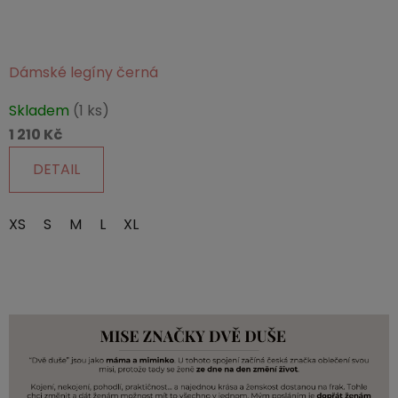
Dámské legíny černá
Průměrné
Skladem
(1 ks)
hodnocení
1 210 Kč
produktu
je
DETAIL
5,0
z
XS
S
M
L
XL
5
hvězdiček.