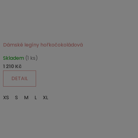
Dámské legíny hořkočokoládová
Průměrné
Skladem
(1 ks)
hodnocení
1 210 Kč
produktu
je
DETAIL
5,0
z
XS
S
M
L
XL
5
hvězdiček.