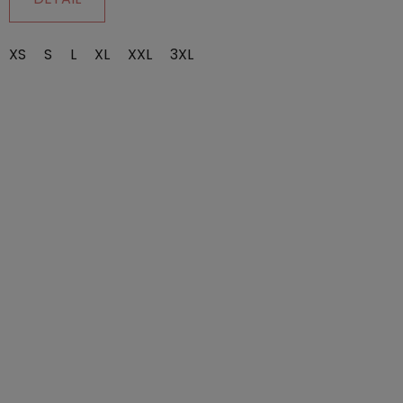
5,0
z
XS
S
L
XL
XXL
3XL
5
hvězdiček.