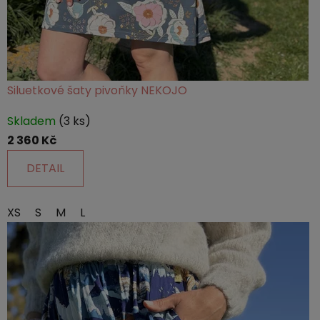
Siluetkové šaty pivoňky NEKOJO
Skladem
(3 ks)
2 360 Kč
DETAIL
XS
S
M
L