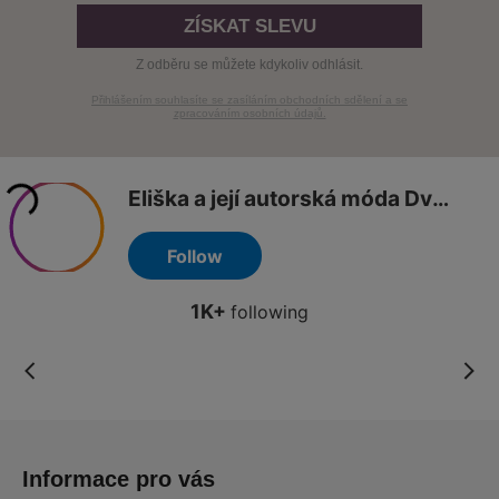
ZÍSKAT SLEVU
Z odběru se můžete kdykoliv odhlásit.
Přihlášením souhlasíte se zasíláním obchodních sdělení a se
zpracováním osobních údajů.
Z
á
Informace pro vás
p