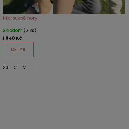
Midi sukně hory
Průměrné
Skladem
(2 ks)
hodnocení
1 940 Kč
produktu
je
DETAIL
5,0
z
XS
S
M
L
5
hvězdiček.