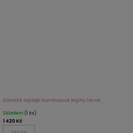
Dámské teplejší bambusové legíny černá
Průměrné
Skladem
(1 ks)
hodnocení
1 420 Kč
produktu
je
DETAIL