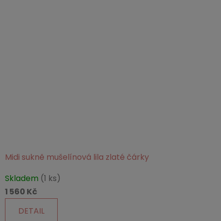
Midi sukně mušelínová lila zlaté čárky
Průměrné
Skladem
(1 ks)
hodnocení
1 560 Kč
produktu
je
DETAIL