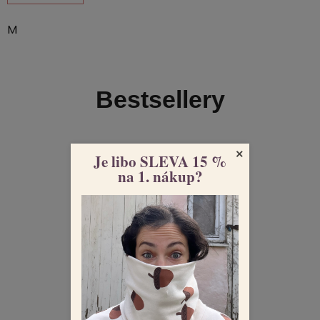
5,0
z
M
5
hvězdiček.
Bestsellery
×
Je libo SLEVA 15 %
na 1. nákup?