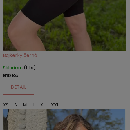
Bajkerky černá
Skladem
(1 ks)
810 Kč
DETAIL
XS
S
M
L
XL
XXL