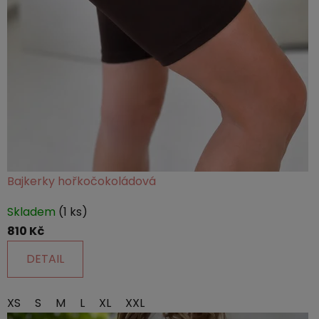
Bajkerky hořkočokoládová
Skladem
(1 ks)
810 Kč
DETAIL
XS
S
M
L
XL
XXL