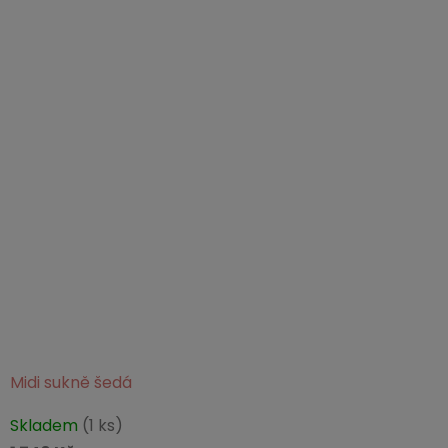
Midi sukně šedá
Průměrné
Skladem
(1 ks)
hodnocení