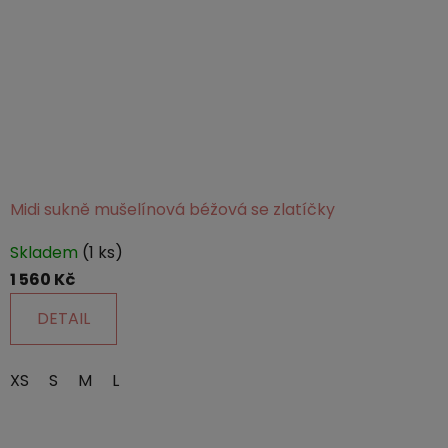
Midi sukně mušelínová béžová se zlatíčky
Průměrné
Skladem
(1 ks)
hodnocení
1 560 Kč
produktu
je
DETAIL
5,0
z
XS
S
M
L
5
hvězdiček.