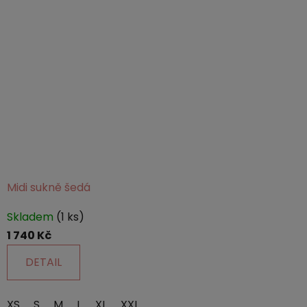
Midi sukně šedá
Průměrné
Skladem
(1 ks)
hodnocení
1 740 Kč
produktu
je
DETAIL
5,0
z
XS
S
M
L
XL
XXL