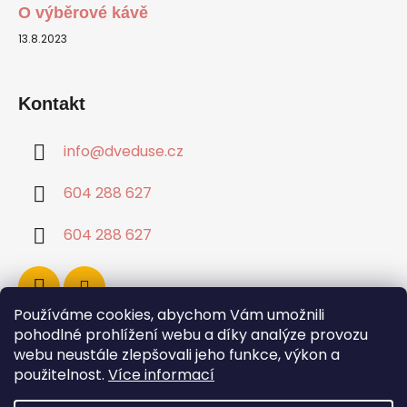
O výběrové kávě
13.8.2023
Kontakt
info
@
dveduse.cz
604 288 627
604 288 627
Používáme cookies, abychom Vám umožnili
pohodlné prohlížení webu a díky analýze provozu
webu neustále zlepšovali jeho funkce, výkon a
použitelnost.
Více informací