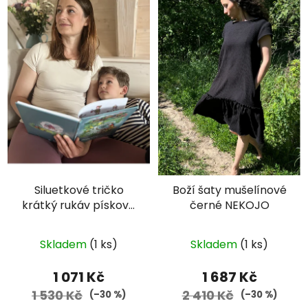
Siluetkové tričko
Boží šaty mušelínové
krátký rukáv pískové
černé NEKOJO
×
Je libo SLEVA 15 %
KOJO
na 1. nákup?
Skladem
(1 ks)
Skladem
(1 ks)
1 071 Kč
1 687 Kč
1 530 Kč
2 410 Kč
(–30 %)
(–30 %)