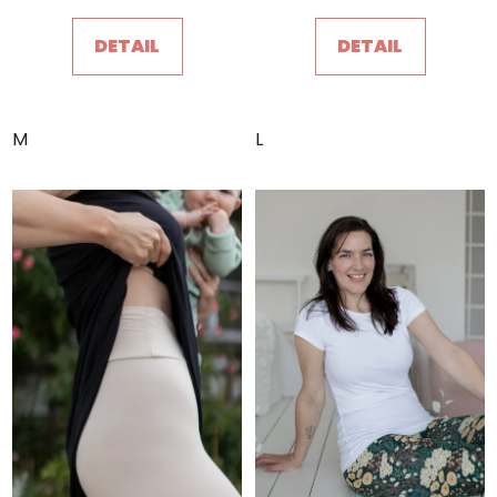
DETAIL
DETAIL
POŠLETE MI SLEVU
Ochrana osobních údajů
M
L