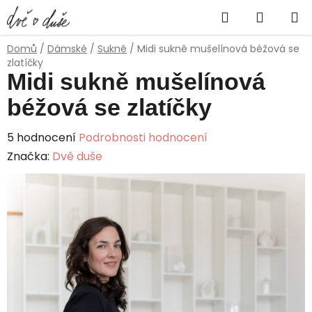
Přejít
Hledat
NÁKUP
na
obsah
KOŠÍK
Domů
/
Dámské
/
Sukně
/
Midi sukně mušelínová béžová se
zlatíčky
Midi sukně mušelínová
béžová se zlatíčky
Průměrné
5 hodnocení
Podrobnosti hodnocení
hodnocení
Značka:
Dvě duše
produktu
je
5,0
z
5
hvězdiček.