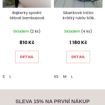
Bajkerky spodní
Siluetkové tričko
tělové bambusové
krátký rukáv bílé
NEKOJO
Skladem
(2 ks)
Skladem
(4 ks)
810 Kč
1 180 Kč
DETAIL
DETAIL
S
L
XS
M
L
SLEVA 15% NA PRVNÍ NÁKUP