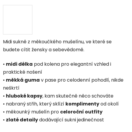
Midi sukně z měkoučkého mušelínu, ve které se
budete cítit žensky a sebevědomě.
•
midi délka
pod kolena pro elegantní vzhled i
praktické nošení
•
měkká guma
v pase pro celodenní pohodlí, nikde
neškrtí
•
hluboké kapsy
, kam skutečně něco schováte
• nabraný střih, který sklízí
komplimenty
od okolí
• měkounký mušelín pro
celoroční outfity
•
zlaté detaily
dodávající sukni jedinečnost