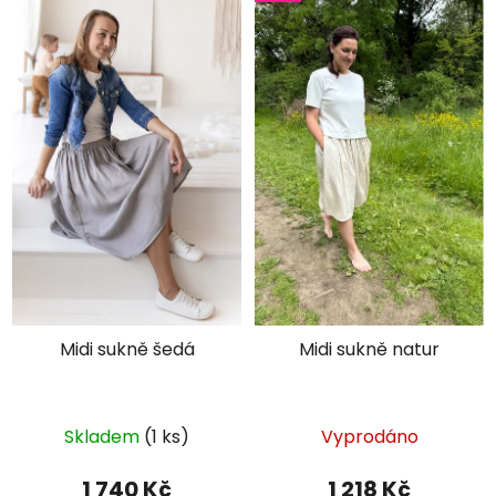
Ochrana osobních údajů
Midi sukně šedá
Midi sukně natur
Průměrné
Skladem
(1 ks)
Vyprodáno
hodnocení
produktu
1 740 Kč
1 218 Kč