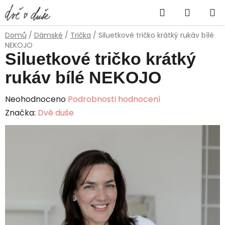
Přejít
Hledat
NÁKUP
na
obsah
KOŠÍK
Domů
/
Dámské
/
Trička
/
Siluetkové tričko krátký rukáv bílé
NEKOJO
Siluetkové tričko krátký
rukáv bílé NEKOJO
Průměrné
Neohodnoceno
Podrobnosti hodnocení
hodnocení
Značka:
Dvě duše
produktu
je
0,0
z
5
hvězdiček.