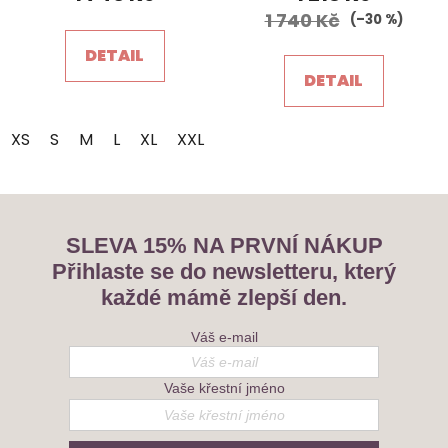
je
1 740 Kč
(–30 %)
5,0
DETAIL
z
DETAIL
5
hvězdiček.
XS
S
M
L
XL
XXL
SLEVA 15% NA PRVNÍ NÁKUP
Přihlaste se do newsletteru, který
každé mámě zlepší den.
Váš e-mail
Vaše křestní jméno