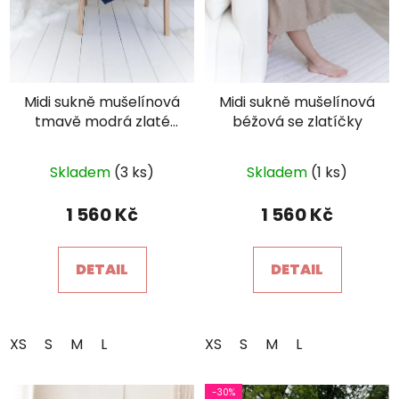
Midi sukně mušelínová
Midi sukně mušelínová
tmavě modrá zlaté
béžová se zlatíčky
čárky
Průměrné
Průměrné
Skladem
(3 ks)
Skladem
(1 ks)
hodnocení
hodnocení
×
Je libo SLEVA 15 %
produktu
produktu
na 1. nákup?
1 560 Kč
1 560 Kč
je
je
5,0
5,0
DETAIL
DETAIL
z
z
5
5
hvězdiček.
hvězdiček.
XS
S
M
L
XS
S
M
L
POŠLETE MI SLEVU
-30%