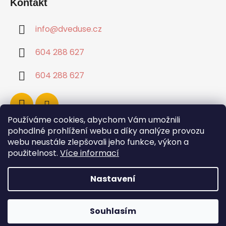
Kontakt
info
@
dveduse.cz
604 288 627
604 288 627
Používáme cookies, abychom Vám umožnili
pohodlné prohlížení webu a díky analýze provozu
webu neustále zlepšovali jeho funkce, výkon a
použitelnost.
Více informací
Nastavení
Vytvořil Shoptet
Souhlasím
Copyright 2026
Dvě duše
. Všechna práva
vyhrazena.