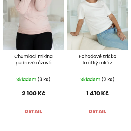
Chumlací mikina
Pohodové tričko
pudrově růžová
krátký rukáv
NEKOJO
smetanové NEKOJO
×
Průměrné
Je libo SLEVA 15 %
Skladem
(3 ks)
Skladem
(2 ks)
na 1. nákup?
hodnocení
produktu
2 100 Kč
1 410 Kč
je
5,0
DETAIL
DETAIL
z
5
hvězdiček.