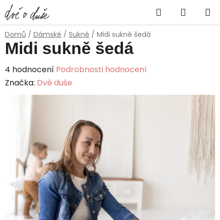
Přejít
Hledat
NÁKUP
na
obsah
KOŠÍK
Domů
/
Dámské
/
Sukně
/
Midi sukně šedá
Midi sukně šedá
Průměrné
4 hodnocení
Podrobnosti hodnocení
hodnocení
Značka:
Dvě duše
produktu
je
5,0
z
5
hvězdiček.