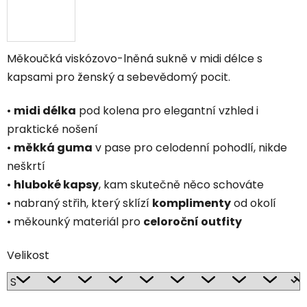
Měkoučká viskózovo-lněná sukně v midi délce s
kapsami pro ženský a sebevědomý pocit.
•
midi délka
pod kolena pro elegantní vzhled i
praktické nošení
•
měkká guma
v pase pro celodenní pohodlí, nikde
neškrtí
•
hluboké kapsy
, kam skutečně něco schováte
• nabraný střih, který sklízí
komplimenty
od okolí
• měkounký materiál pro
celoroční outfity
Velikost