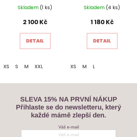
Průměrné
Skladem
(1 ks)
Skladem
(4 ks)
hodnocení
produktu
2 100 Kč
1 180 Kč
je
5,0
DETAIL
DETAIL
z
5
hvězdiček.
XS
S
M
XXL
XS
M
L
SLEVA 15% NA PRVNÍ NÁKUP
Přihlaste se do newsletteru, který
každé mámě zlepší den.
Váš e-mail