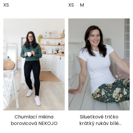
POŠLETE MI SLEVU
XS
XS
M
Ochrana osobních údajů
Chumlací mikina
Siluetkové tričko
borovicová NEKOJO
krátký rukáv bílé
NEKOJO