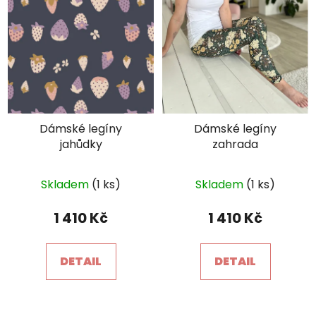
Dámské legíny
Dámské legíny
jahůdky
zahrada
Průměrné
Skladem
(1 ks)
Skladem
(1 ks)
hodnocení
produktu
1 410 Kč
1 410 Kč
je
5,0
DETAIL
DETAIL
z
5
hvězdiček.