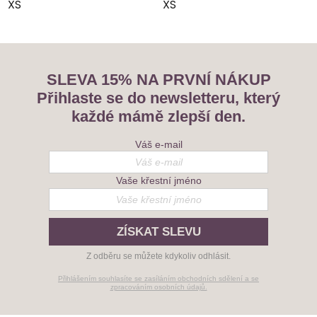
XS
XS
SLEVA 15% NA PRVNÍ NÁKUP
Přihlaste se do newsletteru, který
každé mámě zlepší den.
Váš e-mail
Vaše křestní jméno
ZÍSKAT SLEVU
Z odběru se můžete kdykoliv odhlásit.
Přihlášením souhlasíte se zasíláním obchodních sdělení a se
zpracováním osobních údajů.