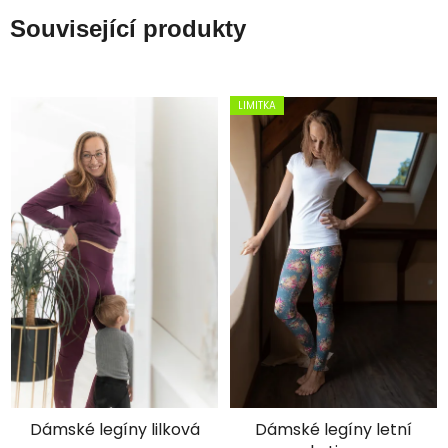
Související produkty
LIMITKA
×
Je libo SLEVA 15 %
na 1. nákup?
Dámské legíny lilková
Dámské legíny letní