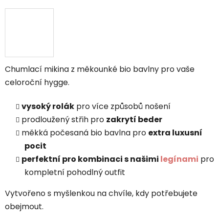
Chumlací mikina z měkounké bio bavlny pro vaše
celoroční hygge.
vysoký rolák
pro více způsobů nošení
prodloužený střih pro
zakrytí beder
měkká počesaná bio bavlna pro
extra luxusní
pocit
perfektní pro kombinaci s našimi
legínami
pro
kompletní pohodlný outfit
Vytvořeno s myšlenkou na chvíle, kdy potřebujete
obejmout.