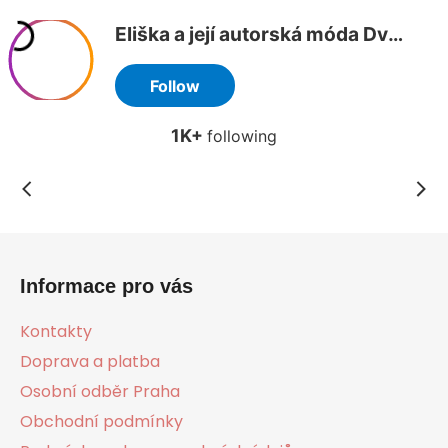
Z
á
Informace pro vás
p
a
Kontakty
t
Doprava a platba
í
Osobní odběr Praha
Obchodní podmínky