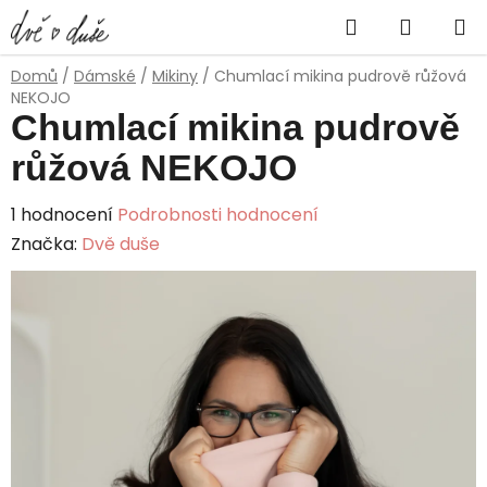
Přejít
Hledat
NÁKUP
na
obsah
KOŠÍK
Domů
/
Dámské
/
Mikiny
/
Chumlací mikina pudrově růžová
NEKOJO
Chumlací mikina pudrově
růžová NEKOJO
Průměrné
1 hodnocení
Podrobnosti hodnocení
hodnocení
Značka:
Dvě duše
produktu
je
5,0
z
5
hvězdiček.