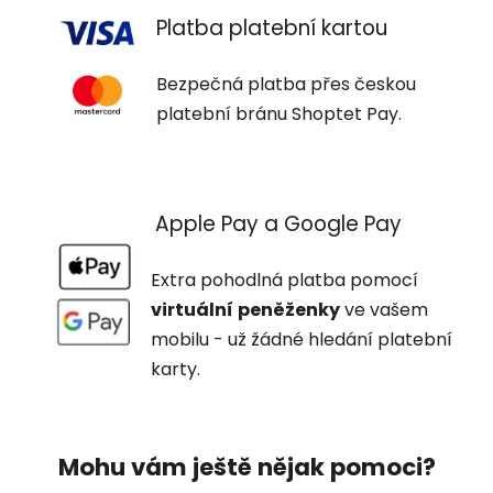
Platba platební kartou
Bezpečná platba přes českou
platební bránu Shoptet Pay.
Apple Pay a Google Pay
Extra pohodlná platba pomocí
virtuální
peněženky
ve vašem
mobilu - už žádné hledání platební
×
Je libo SLEVA 15 %
karty.
na 1. nákup?
Mohu vám ještě nějak pomoci?