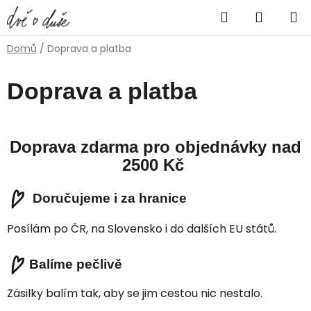
Přejít
Hledat
NÁKUP
na
obsah
KOŠÍK
Domů
/
Doprava a platba
Doprava a platba
Doprava zdarma
pro objednávky
nad
2500 Kč
Doručujeme i za hranice
Posílám po ČR, na Slovensko i do dalších EU států.
Balíme pečlivě
Zásilky balím tak,
aby se jim cestou nic nestalo.