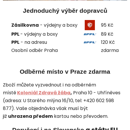
Jednoduchý výběr dopravců
Zásilkovna
- výdejny a boxy
95 Kč
PPL
- výdejny a boxy
89 Kč
PPL
- na adresu
120 Kč
Osobní odběr Praha
zdarma
Odběrné místo
v Praze zdarma
Zboží můžete vyzvednout i na odběrném
místě
Koloniál Zdravá žába
,
Praha 10 - Uhříněves
(adresa: U Starého mlýna 16/10, tel: +420 602 598
877). Vaše objednávka však musí být
již
uhrazena
předem
kartou nebo převodem.
a státy EU