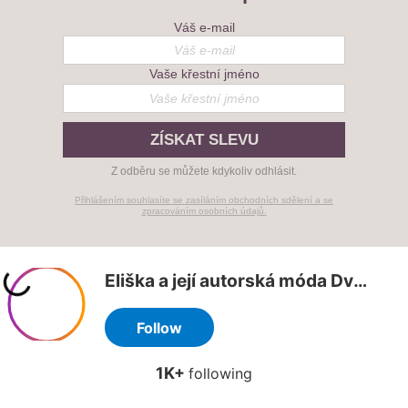
k
Váš e-mail
y
v
Vaše křestní jméno
ý
p
i
s
ZÍSKAT SLEVU
u
Z odběru se můžete kdykoliv odhlásit.
Přihlášením souhlasíte se zasíláním obchodních sdělení a se
zpracováním osobních údajů.