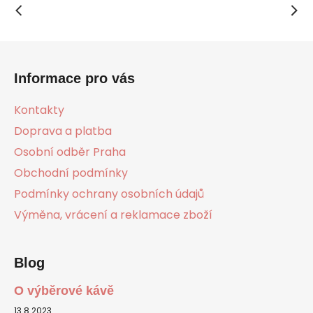
Z
á
Informace pro vás
p
a
Kontakty
t
Doprava a platba
í
Osobní odběr Praha
Obchodní podmínky
Podmínky ochrany osobních údajů
Výměna, vrácení a reklamace zboží
Blog
O výběrové kávě
13.8.2023