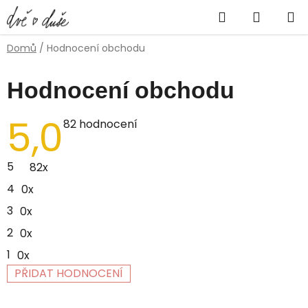
Přejít
Hledat
NÁKUP
na
obsah
KOŠÍK
Domů
/
Hodnocení obchodu
Hodnocení obchodu
5,0
Průměrné
82 hodnocení
hodnocení
obchodu
je
5
82x
5,0
z
4
0x
5
hvězdiček.
3
0x
2
0x
1
0x
PŘIDAT HODNOCENÍ
V