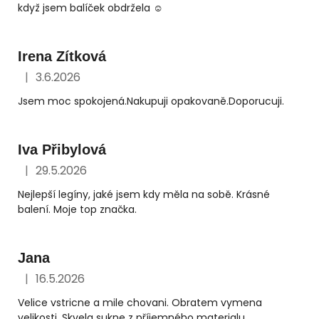
když jsem balíček obdržela ☺️
Irena Zítková
|
3.6.2026
Hodnocení obchodu je 5 z 5 hvězdiček.
Jsem moc spokojená.Nakupuji opakovaně.Doporucuji.
Iva Přibylová
|
29.5.2026
Hodnocení obchodu je 5 z 5 hvězdiček.
Nejlepší legíny, jaké jsem kdy měla na sobě. Krásné
balení. Moje top značka.
Jana
|
16.5.2026
Hodnocení obchodu je 5 z 5 hvězdiček.
Velice vstricne a mile chovani. Obratem vymena
velikosti. Skvela sukne z příjemného materialu.