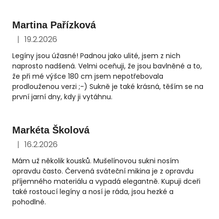
Martina Pařízková
|
19.2.2026
Hodnocení obchodu je 5 z 5 hvězdiček.
Legíny jsou úžasné! Padnou jako ulité, jsem z nich
naprosto nadšená. Velmi oceňuji, že jsou bavlněné a to,
že při mé výšce 180 cm jsem nepotřebovala
prodlouženou verzi ;-) Sukně je také krásná, těším se na
první jarní dny, kdy ji vytáhnu.
Markéta Školová
|
16.2.2026
Hodnocení obchodu je 5 z 5 hvězdiček.
Mám už několik kousků. Mušelínovou sukni nosím
opravdu často. Červená sváteční mikina je z opravdu
příjemného materiálu a vypadá elegantně. Kupuji dceři
také rostoucí legíny a nosí je ráda, jsou hezké a
pohodlné.