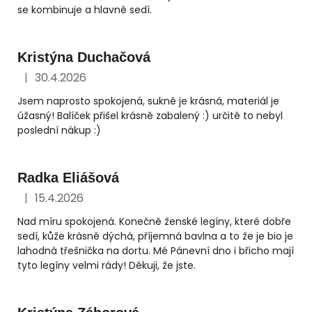
se kombinuje a hlavně sedí.
Kristýna Duchačová
|
30.4.2026
Hodnocení obchodu je 5 z 5 hvězdiček.
Jsem naprosto spokojená, sukně je krásná, materiál je
úžasný! Balíček přišel krásně zabalený :) určitě to nebyl
poslední nákup :)
Radka Eliášová
|
15.4.2026
Hodnocení obchodu je 5 z 5 hvězdiček.
Nad míru spokojená. Konečně ženské legíny, které dobře
sedí, kůže krásně dýchá, příjemná bavlna a to že je bio je
lahodná třešnička na dortu. Mé Pánevní dno i břicho mají
tyto legíny velmi rády! Děkuji, že jste.