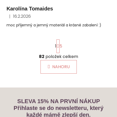
Karolína Tomaides
|
16.2.2026
Hodnocení obchodu je 5 z 5 hvězdiček.
moc příjemný a jemný materiál a krásné zabalení :)
S
1
5
t
r
82
položek celkem
á
O
n
v
NAHORU
k
l
o
á
v
á
d
n
a
í
c
í
SLEVA 15% NA PRVNÍ NÁKUP
p
Přihlaste se do newsletteru, který
r
každé mámě zlepší den.
v