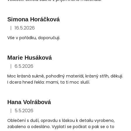
Simona Horáčková
|
16.5.2026
Hodnocení obchodu je 5 z 5 hvězdiček.
Vše v pořádku, doporučuji.
Marie Husáková
|
6.5.2026
Hodnocení obchodu je 5 z 5 hvězdiček.
Moc krásná sukně, pohodlný materiál, krásný střih, děkuji.
I dcera hned řekla: mami, ta ti moc sluší.
Hana Volrábová
|
5.5.2026
Hodnocení obchodu je 5 z 5 hvězdiček.
Oblečení s duší, opravdu s láskou k detailu vyrobeno,
zabaleno a odesláno. Vyplatí se počkat a pak se o to