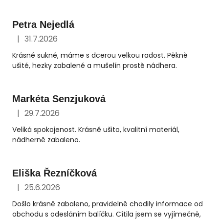
ý
p
Petra Nejedlá
i
s
|
31.7.2026
Hodnocení obchodu je 5 z 5 hvězdiček.
h
Krásné sukně, máme s dcerou velkou radost. Pěkně
o
ušité, hezky zabalené a mušelín prostě nádhera.
d
n
Markéta Senzjuková
o
|
29.7.2026
c
Hodnocení obchodu je 5 z 5 hvězdiček.
e
Veliká spokojenost. Krásně ušito, kvalitní materiál,
n
nádherně zabaleno.
í
Eliška Řezníčková
|
25.6.2026
Hodnocení obchodu je 5 z 5 hvězdiček.
Došlo krásně zabaleno, pravidelně chodily informace od
obchodu s odesláním balíčku. Cítila jsem se vyjímečně,