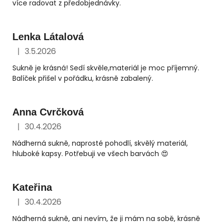
více radovat z předobjednávky.
Lenka Látalová
|
3.5.2026
Hodnocení obchodu je 5 z 5 hvězdiček.
Sukně je krásná! Sedí skvěle,materiál je moc příjemný.
Balíček přišel v pořádku, krásně zabalený.
Anna Cvrčková
|
30.4.2026
Hodnocení obchodu je 5 z 5 hvězdiček.
Nádherná sukně, naprosté pohodlí, skvělý materiál,
hluboké kapsy. Potřebuji ve všech barvách 😍
Kateřina
|
30.4.2026
Hodnocení obchodu je 5 z 5 hvězdiček.
Nádherná sukně, ani nevím, že ji mám na sobě, krásně