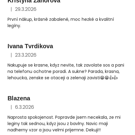
Kristýna Záhorová
|
29.3.2026
Hodnocení obchodu je 5 z 5 hvězdiček.
×
Je libo SLEVA 15 %
První nákup, krásně zabalené, moc hezké a kvalitní
na 1. nákup?
legíny.
Ivana Tvrdikova
|
23.3.2026
Hodnocení obchodu je 5 z 5 hvězdiček.
Nakupuje se krasne, kdyz nevite, tak zavolate sos a pani
na telefonu ochotne poradi. A sukne? Parada, krasna,
lehoucka, zenske se otaceji a zelenaji zavisti😁😁👍👍
POŠLETE MI SLEVU
Ochrana osobních údajů
Blazena
|
6.3.2026
Hodnocení obchodu je 5 z 5 hvězdiček.
Naprosta spokojenost. Popravde jsem necekala, ze mi
leginy tak sednou, kdyz jsou z bavlny. Navic maji
nadherny vzor a jsou velmi prijemne. Dekuji!!