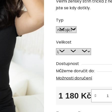
Velmi ženský střih trička z 
je
jste se kdy dotkly.
0,0
z
Typ
5
hvězdiček.
Velikost
Dostupnost
Můžeme doručit do:
Možnosti doručení
1 180 Kč
Měrná cena: