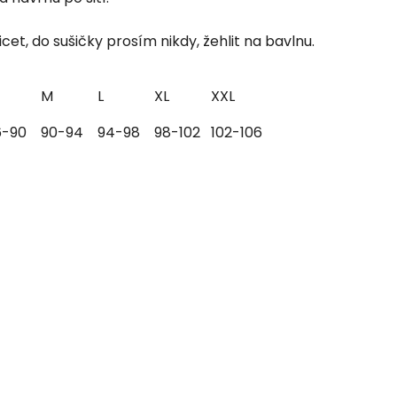
cet, do sušičky prosím nikdy, žehlit na bavlnu.
M
L
XL
XXL
6-90
90-94
94-98
98-102
102-106
×
Je libo SLEVA 15 %
na 1. nákup?