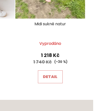
Midi sukně natur
Vyprodáno
í
1 218 Kč
1 740 Kč
(–30 %)
DETAIL
.