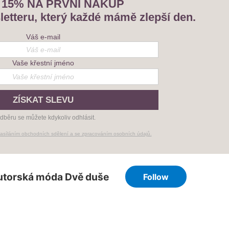
 15% NA PRVNÍ NÁKUP
letteru, který každé mámě zlepší den.
Váš e-mail
Vaše křestní jméno
ZÍSKAT SLEVU
dběru se můžete kdykoliv odhlásit.
zasíláním obchodních sdělení a se zpracováním osobních údajů.