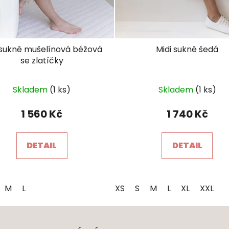
 sukně mušelínová béžová
Midi sukně šedá
se zlatíčky
Průměrné
Průměrné
Skladem
(1 ks)
Skladem
(1 ks)
hodnocení
hodnocen
produktu
produktu
1 560 Kč
1 740 Kč
je
je
5,0
5,0
DETAIL
DETAIL
z
z
5
5
hvězdiček.
hvězdiček
M
L
XS
S
M
L
XL
XXL