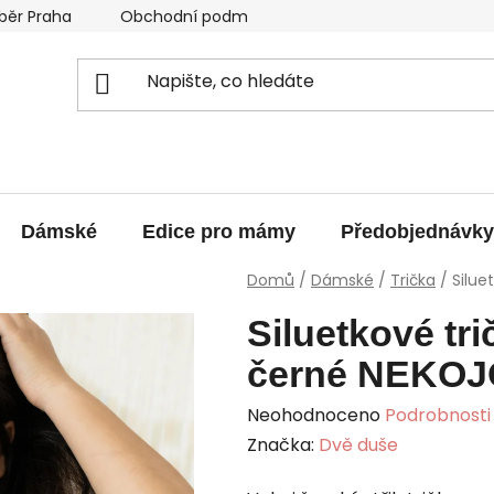
běr Praha
Obchodní podmínky
Podmínky ochrany os
Dámské
Edice pro mámy
Předobjednávky
Domů
/
Dámské
/
Trička
/
Silue
Siluetkové tri
černé NEKOJ
Průměrné
Neohodnoceno
Podrobnosti
hodnocení
Značka:
Dvě duše
produktu