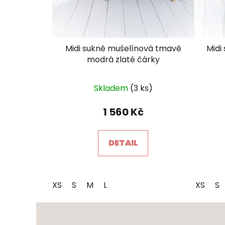
Midi sukně mušelínová tmavě
Midi
modrá zlaté čárky
Průměrné
Skladem
(3 ks)
hodnocení
produktu
1 560 Kč
je
5,0
DETAIL
z
5
hvězdiček.
XS
S
M
L
XS
S