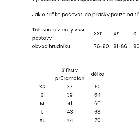
Jak o tričko pečovat: do pračky pouze na tři
Tělesné rozměry vaší
XXS
XS
S
postavy:
obvod hrudníku
76-80
81-86
8
šířka v
délka
průramcích
XS
37
62
S
39
64
M
41
66
L
43
68
XL
44
70