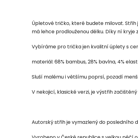
Úpletové tričko, které budete milovat. Stři
má lehce prodlouženou délku. Díky ní kryje z
Vybíráme pro trička jen kvalitní úplety s cert
materiál: 68% bambus, 28% bavlna, 4% elas
Sluší malému i většímu poprsí, pozadí menší
V nekojicí, klasické verzi, je výstřih začištěn
Autorský střih je vymazlený do posledního de
Vyrobeno v České republice s velkou péčí od