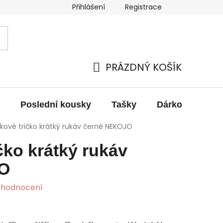
Přihlášení
Registrace
obních údajů
Výměna, vrácení a reklamace zboží
PRÁZDNÝ KOŠÍK
NÁKUPNÍ
KOŠÍK
Poslední kousky
Tašky
Dárkové pouka
tkové tričko krátký rukáv černé NEKOJO
čko krátký rukáv
O
 hodnocení