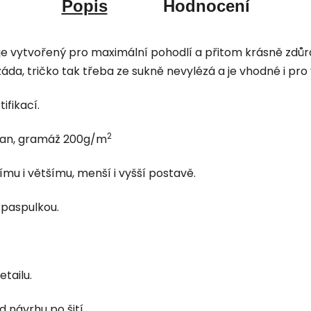
Popis
Hodnocení
h je vytvořený pro maximální pohodlí a přitom krásně zdůr
áda, tričko tak třeba ze sukně nevylézá a je vhodné i pro 
ifikací.
2
tan, gramáž 200g/
m
mu i většímu, menší i vyšší postavě.
ý paspulkou.
tailu.
 návrhu po šití.