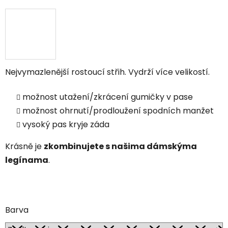
Nejvymazlenější rostoucí střih. Vydrží více velikostí.
možnost utažení/zkrácení gumičky v pase
možnost ohrnutí/prodloužení spodních manžet
vysoký pas kryje záda
Krásně je
zkombinujete s našima dámskýma
legínama
.
Barva