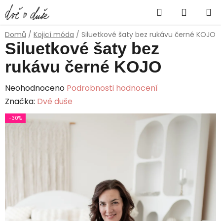
Přejít
Hledat
NÁKUP
na
obsah
KOŠÍK
Domů
/
Kojicí móda
/
Siluetkové šaty bez rukávu černé KOJO
Siluetkové šaty bez
rukávu černé KOJO
Průměrné
Neohodnoceno
Podrobnosti hodnocení
hodnocení
Značka:
Dvě duše
produktu
-30%
je
0,0
z
5
hvězdiček.