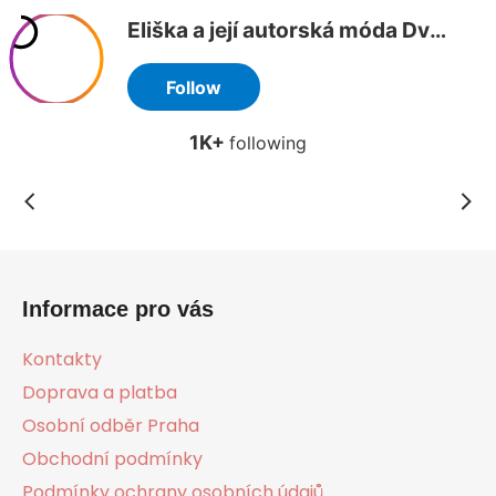
Z
á
Informace pro vás
p
a
Kontakty
t
Doprava a platba
í
Osobní odběr Praha
Obchodní podmínky
Podmínky ochrany osobních údajů