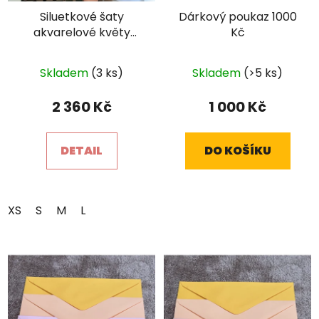
Siluetkové šaty
Dárkový poukaz 1000
akvarelové květy
Kč
NEKOJO
Skladem
(3 ks)
Skladem
(>5 ks)
×
Je libo SLEVA 15 %
2 360 Kč
1 000 Kč
na 1. nákup?
DETAIL
DO KOŠÍKU
XS
S
M
L
POŠLETE MI SLEVU
Ochrana osobních údajů