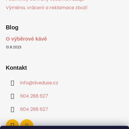
Výměna, vrácení a reklamace zboží
Blog
O výběrové kávě
13.8.2023
Kontakt
info
@
dveduse.cz
604 288 627
604 288 627