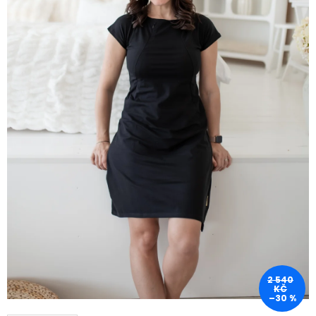
2 540
KČ
–30 %