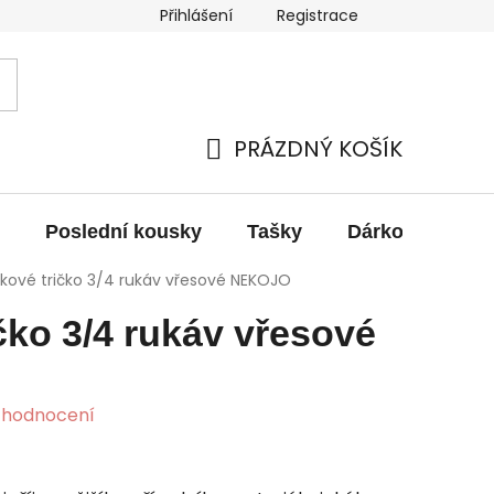
Přihlášení
Registrace
obních údajů
Výměna, vrácení a reklamace zboží
PRÁZDNÝ KOŠÍK
NÁKUPNÍ
KOŠÍK
Poslední kousky
Tašky
Dárkové pouka
tkové tričko 3/4 rukáv vřesové NEKOJO
ičko 3/4 rukáv vřesové
 hodnocení