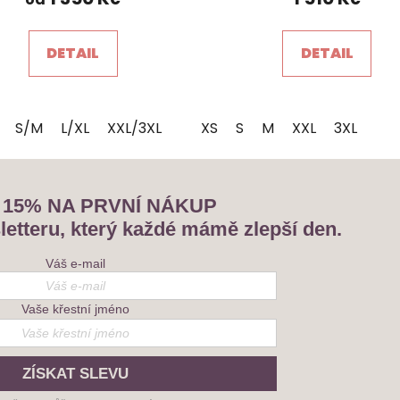
je
5,0
DETAIL
DETAIL
z
5
hvězdiček.
S/M
L/XL
XXL/3XL
XS
S
M
XXL
3XL
 15% NA PRVNÍ NÁKUP
letteru, který každé mámě zlepší den.
Váš e-mail
Vaše křestní jméno
ZÍSKAT SLEVU