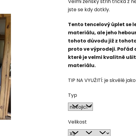
Velmi ženský střih trička z 
je
jste se kdy dotkly.
0,0
z
Tento tencelový úplet se 
5
materiálu, ale jeho hebou
hvězdiček.
tohoto důvodu již z tohoto
proto ve výprodeji. Pořád 
které je velmi kvalitně uš
materiálu.
TIP NA VYUŽITÍ: je skvělé ja
Typ
Velikost