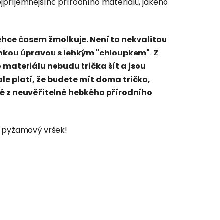
nejpříjemnějšího přírodního materiálu, jakého
lehce časem žmolkuje. Není to nekvalitou
nkou úpravou s lehkým "chloupkem". Z
 materiálu nebudu trička šít a jsou
ale platí, že budete mít doma tričko,
ité z neuvěřitelně hebkého přírodního
ko pyžamový vršek!