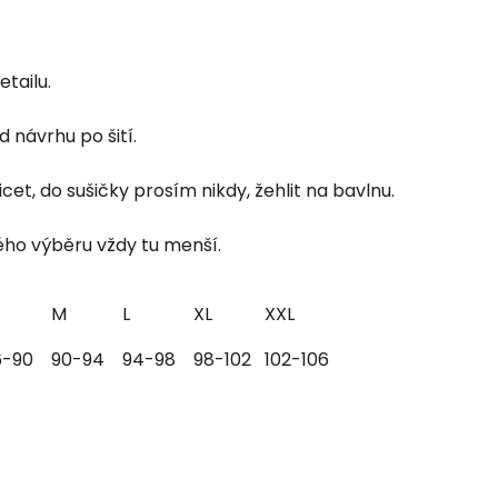
tailu.
 návrhu po šití.
cet, do sušičky prosím nikdy, žehlit na bavlnu.
vého výběru vždy tu menší.
M
L
XL
XXL
6-90
90-94
94-98
98-102
102-106
×
Je libo SLEVA 15 %
na 1. nákup?