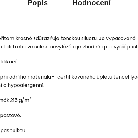
Popis
Hodnocení
přitom krásně zdůrazňuje ženskou siluetu. Je vypasované,
o tak třeba ze sukně nevylézá a je vhodné i pro vyšší post
ifikací.
 přírodního materiálu - certifikovaného úpletu tencel lyo
í a hypoalergenní.
2
máž 215 g/
m
 postavě.
ý paspulkou.