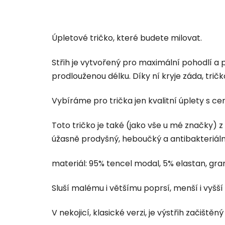
Úpletové tričko, které budete milovat.
Střih je vytvořený pro maximální pohodlí a 
prodlouženou délku. Díky ní kryje záda, tričk
Vybíráme pro trička jen kvalitní úplety s cert
Toto tričko je také (jako vše u mé značky) z
úžasně prodyšný, heboučký a antibakteriáln
materiál: 95% tencel modal, 5% elastan, gra
Sluší malému i většímu poprsí, menší i vyšší
V nekojicí, klasické verzi, je výstřih začištěn