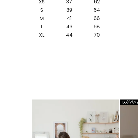
XS
37
62
S
39
64
M
41
66
L
43
68
XL
44
70
DOŠÍVÁME