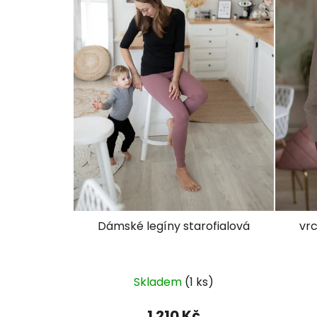
Dámské legíny starofialová
vr
Průměrné
Skladem
(1 ks)
hodnocení
produktu
1 210 Kč