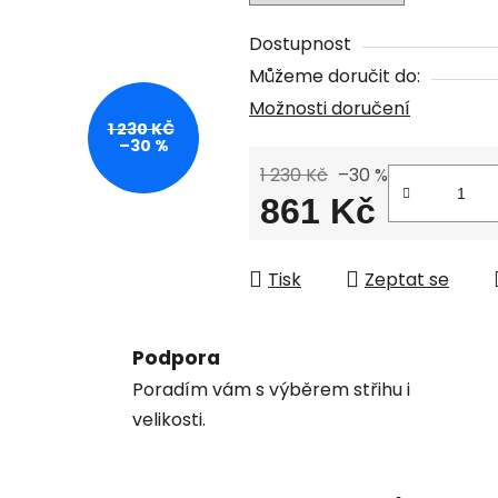
Dostupnost
Můžeme doručit do:
Možnosti doručení
1 230 KČ
–30 %
1 230 Kč
–30 %
861 Kč
Měrná cena:
Tisk
Zeptat se
Podpora
Poradím vám s výběrem střihu i
velikosti.