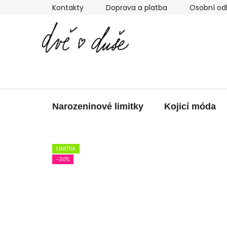
Přejít
Kontakty
Doprava a platba
Osobní od
na
obsah
Narozeninové limitky
Kojicí móda
LIMITKA
-30%