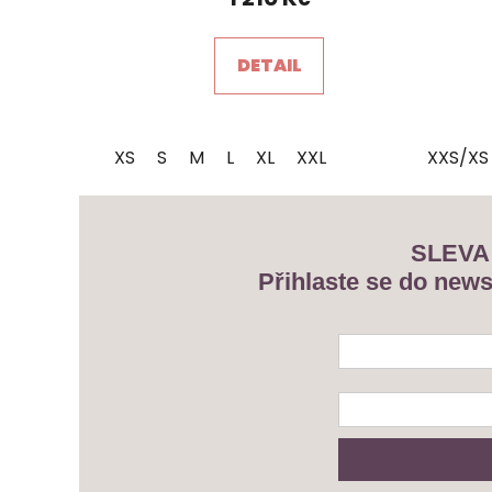
je
5,0
DETAIL
z
5
hvězdiček.
XS
S
M
L
XL
XXL
XXS/XS
SLEVA
Přihlaste se do news