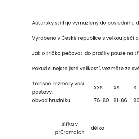
Autorský střih je vymazlený do posledního de
Vyrobeno v České republice s velkou péčí od
Jak o tričko pečovat: do pračky pouze na tři
Pokud si nejste jisté velikostí, vezměte ze s
Tělesné rozměry vaší
XXS
XS
S
postavy:
obvod hrudníku
76-80
81-86
8
šířka v
délka
průramcích