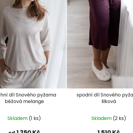
chní díl Snového pyžama
spodní díl Snového py
béžová melange
lilková
Průměrné
Skladem
(1 ks)
Skladem
(2 ks)
hodnocení
produktu
1 350 Kč
1 510 Kč
od