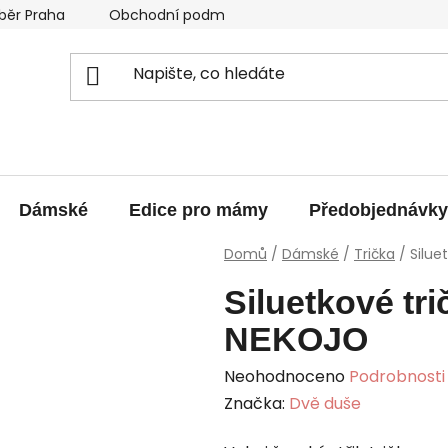
běr Praha
Obchodní podmínky
Podmínky ochrany os
Dámské
Edice pro mámy
Předobjednávky
Domů
/
Dámské
/
Trička
/
Silue
Siluetkové tr
NEKOJO
Průměrné
Neohodnoceno
Podrobnosti
hodnocení
Značka:
Dvě duše
produktu