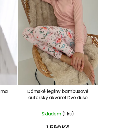
žama
Dámské legíny bambusové
autorský akvarel Dvě duše
Průměrné
Skladem
(1 ks)
hodnocení
produktu
1 560 Kč