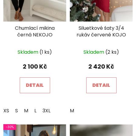
Chumlací mikina
Siluetkové šaty 3/4
černá NEKOJO
rukáv červené KOJO
Průměrné
Skladem
(1 ks)
Skladem
(2 ks)
hodnocení
produktu
2 100 Kč
2 420 Kč
je
5,0
DETAIL
DETAIL
z
5
hvězdiček.
XS
S
M
L
3XL
M
-30%