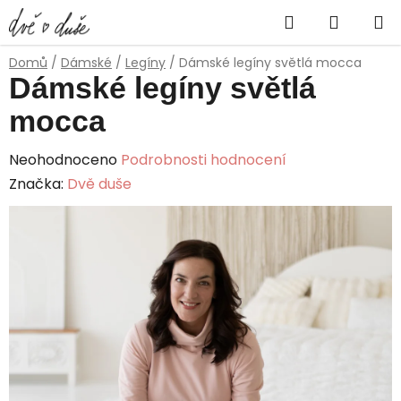
Přejít
Hledat
NÁKUP
na
obsah
KOŠÍK
Domů
/
Dámské
/
Legíny
/
Dámské legíny světlá mocca
Dámské legíny světlá
mocca
Průměrné
Neohodnoceno
Podrobnosti hodnocení
hodnocení
Značka:
Dvě duše
produktu
je
0,0
z
5
hvězdiček.