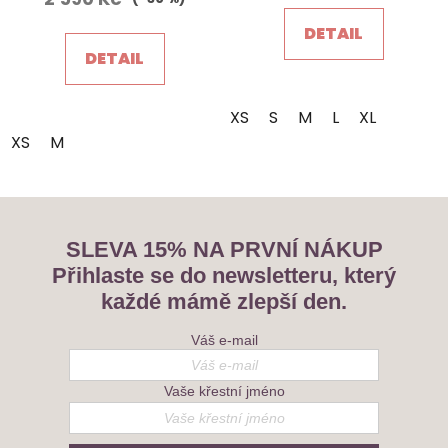
5,0
DETAIL
z
DETAIL
5
hvězdiček.
XS
S
M
L
XL
XS
M
SLEVA 15% NA PRVNÍ NÁKUP
Přihlaste se do newsletteru, který
každé mámě zlepší den.
Váš e-mail
Vaše křestní jméno