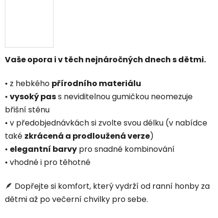
Vaše opora i v těch nejnáročných dnech s dětmi.
• z hebkého
přírodního materiálu
•
vysoký pas
s neviditelnou gumičkou neomezuje
břišní stěnu
• v předobjednávkách si zvolte svou délku (v nabídce
také
zkrácená a prodloužená verze
)
•
elegantní barvy
pro snadné kombinování
• vhodné i pro těhotné
🪶 Dopřejte si komfort, který vydrží od ranní honby za
dětmi až po večerní chvilky pro sebe.