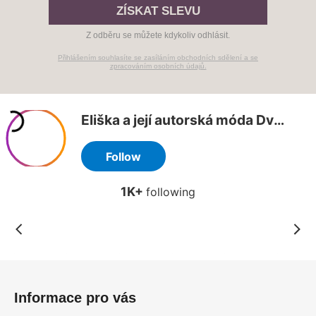
ZÍSKAT SLEVU
Z odběru se můžete kdykoliv odhlásit.
Přihlášením souhlasíte se zasíláním obchodních sdělení a se
zpracováním osobních údajů.
Z
á
Informace pro vás
p