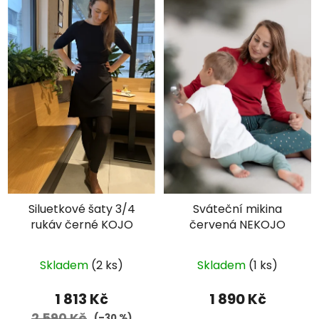
Siluetkové šaty 3/4
Sváteční mikina
rukáv černé KOJO
červená NEKOJO
Průměrné
Skladem
(2 ks)
Skladem
(1 ks)
hodnocení
produktu
1 813 Kč
1 890 Kč
je
2 590 Kč
(–30 %)