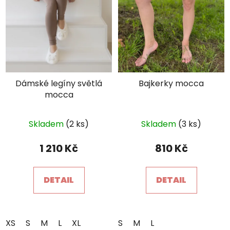
Dámské legíny světlá
Bajkerky mocca
mocca
Skladem
(2 ks)
Skladem
(3 ks)
1 210 Kč
810 Kč
DETAIL
DETAIL
XS
S
M
L
XL
S
M
L