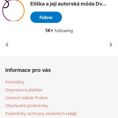
Z
á
Informace pro vás
p
a
Kontakty
t
Doprava a platba
í
Osobní odběr Praha
Obchodní podmínky
Podmínky ochrany osobních údajů