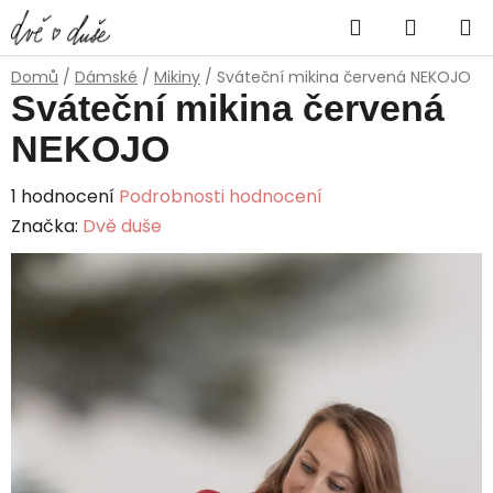
Přejít
Hledat
NÁKUP
na
obsah
KOŠÍK
Domů
/
Dámské
/
Mikiny
/
Sváteční mikina červená NEKOJO
Sváteční mikina červená
NEKOJO
Průměrné
1 hodnocení
Podrobnosti hodnocení
hodnocení
Značka:
Dvě duše
produktu
je
5,0
z
5
hvězdiček.