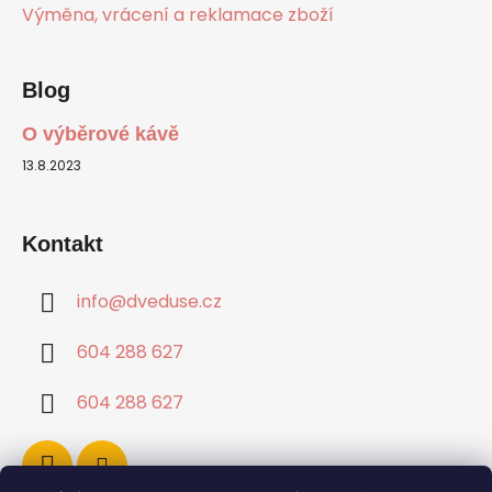
Výměna, vrácení a reklamace zboží
Blog
O výběrové kávě
13.8.2023
Kontakt
info
@
dveduse.cz
604 288 627
604 288 627