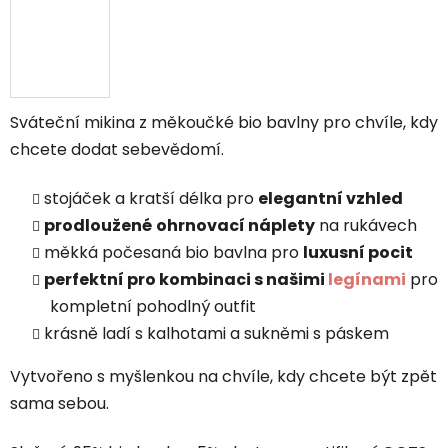
Sváteční mikina z měkoučké bio bavlny pro chvíle, kdy
chcete dodat sebevědomí.
stojáček a kratší délka pro
elegantní vzhled
prodloužené
ohrnovací náplety
na rukávech
měkká počesaná bio bavlna pro
luxusní pocit
perfektní pro kombinaci s našimi
legínami
pro
kompletní pohodlný outfit
krásně ladí s kalhotami a sukněmi s páskem
Vytvořeno s myšlenkou na chvíle, kdy chcete být zpět
sama sebou.