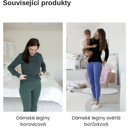
Související produkty
×
Je libo SLEVA 15 %
na 1. nákup?
Dámské legíny
Dámské legíny světlá
borovicová
borůvková