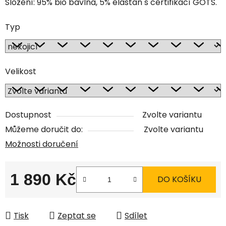
Složení: 95% bio bavlna, 5% elastan s certifikací GOTS.
Typ
Velikost
Dostupnost
Zvolte variantu
Můžeme doručit do:
Zvolte variantu
Možnosti doručení
1 890 Kč
DO KOŠÍKU
Měrná cena:
Tisk
Zeptat se
Sdílet