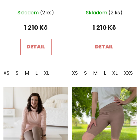
Průměrné
Průměrné
Skladem
(2 ks)
Skladem
(2 ks)
hodnocení
hodnocení
produktu
produktu
1 210 Kč
1 210 Kč
je
je
POŠLETE MI SLEVU
5,0
5,0
DETAIL
DETAIL
z
z
Ochrana osobních údajů
5
5
hvězdiček.
hvězdiček.
XS
S
M
L
XL
XS
S
M
L
XL
XXS