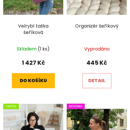
Velrybí taška
Organizér šeříkový
šeříková
Skladem
(1 ks)
Vyprodáno
×
Je libo SLEVA 15 %
na 1. nákup?
1 427 Kč
445 Kč
DO KOŠÍKU
DETAIL
LIMITKA
NOVINKA
POŠLETE MI SLEVU
Ochrana osobních údajů