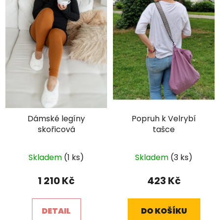
Dámské legíny
Popruh k Velrybí
skořicová
tašce
Průměrné
Skladem
(1 ks)
Skladem
(3 ks)
hodnocení
produktu
1 210 Kč
423 Kč
je
5,0
DETAIL
DO KOŠÍKU
z