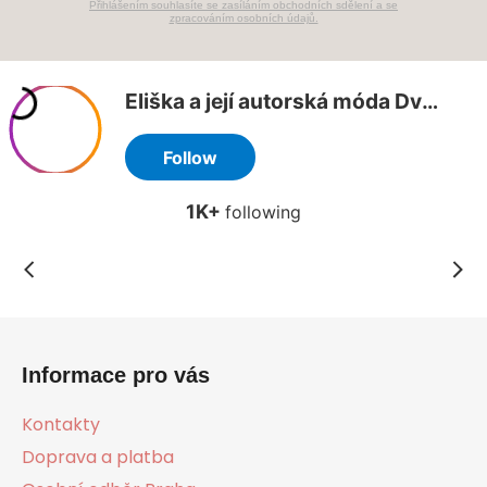
Přihlášením souhlasíte se zasíláním obchodních sdělení a se
zpracováním osobních údajů.
Z
á
Informace pro vás
p
a
Kontakty
t
Doprava a platba
í