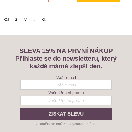
5
hvězdiček.
XS
S
M
L
XL
SLEVA 15% NA PRVNÍ NÁKUP
Přihlaste se do newsletteru, který
každé mámě zlepší den.
Váš e-mail
Vaše křestní jméno
ZÍSKAT SLEVU
Z odběru se můžete kdykoliv odhlásit.