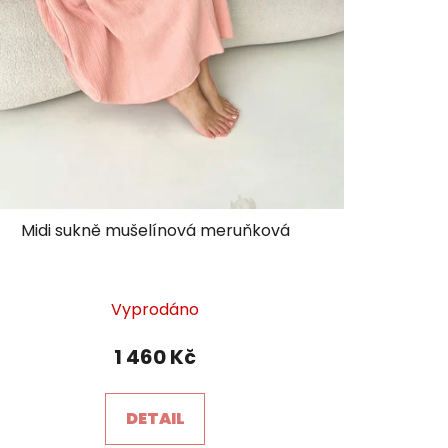
Midi sukně mušelínová meruňková
Průměrné
Vyprodáno
hodnocení
produktu
1 460 Kč
je
5,0
DETAIL
z