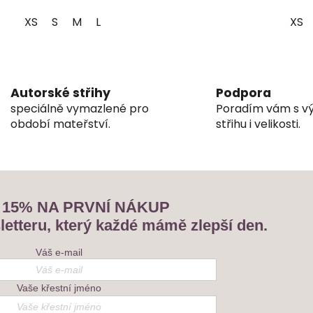
XS
S
M
L
XS
O
v
l
Autorské střihy
Podpora
á
speciálně vymazlené pro
Poradím vám s 
d
období mateřství.
střihu i velikosti.
a
c
í
p
r
 15% NA PRVNÍ NÁKUP
v
k
letteru, který každé mámě zlepší den.
y
v
Váš e-mail
ý
p
Vaše křestní jméno
i