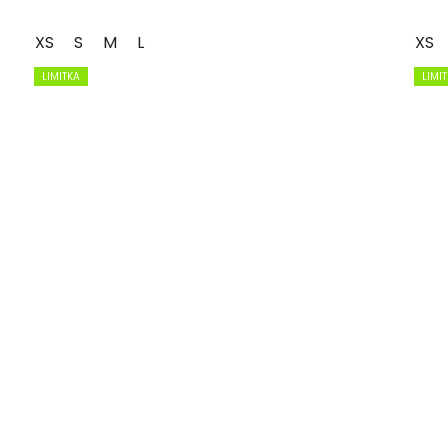
XS
S
M
L
XS
LIMITKA
LIMI
POŠLETE MI SLEVU
Ochrana osobních údajů