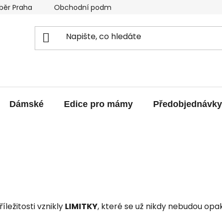
běr Praha
Obchodní podmínky
Podmínky ochrany os
Dámské
Edice pro mámy
Předobjednávky
íležitosti vznikly
LIMITKY
, které se už nikdy nebudou opa