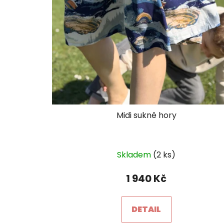
Midi sukně hory
Průměrné
Skladem
(2 ks)
hodnocení
produktu
1 940 Kč
je
5,0
DETAIL
z