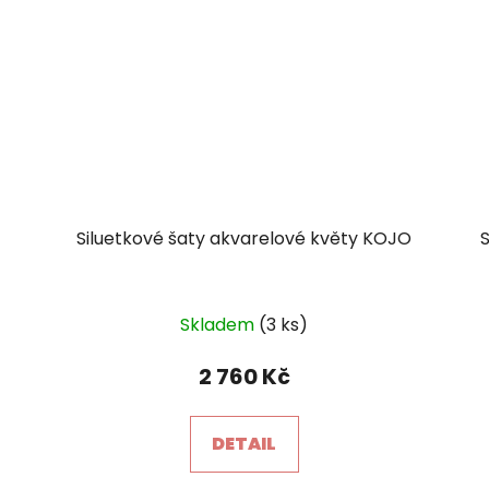
Siluetkové šaty akvarelové květy KOJO
Skladem
(3 ks)
2 760 Kč
×
Je libo SLEVA 15 %
na 1. nákup?
DETAIL