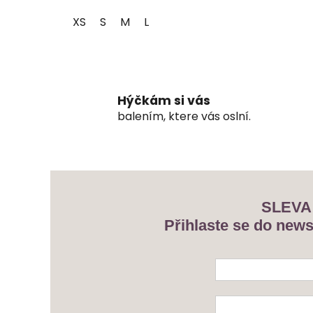
XS
S
M
L
Hýčkám si vás
balením, ktere vás oslní.
SLEVA
Přihlaste se do news