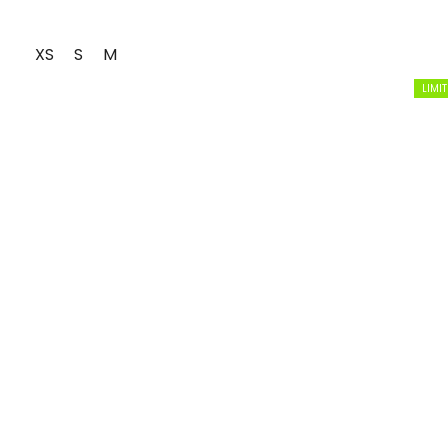
XS
S
M
LIMI