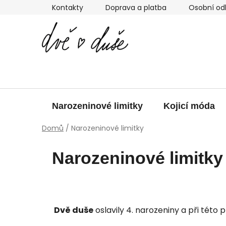
Přejít
Kontakty
Doprava a platba
Osobní od
na
obsah
Narozeninové limitky
Kojicí móda
Domů
/
Narozeninové limitky
Narozeninové limitky
Dvě duše
oslavily 4. narozeniny a při této př