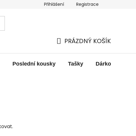
Přihlášení
Registrace
obních údajů
Výměna, vrácení a reklamace zboží
PRÁZDNÝ KOŠÍK
NÁKUPNÍ
KOŠÍK
Poslední kousky
Tašky
Dárkové pouka
kovat.