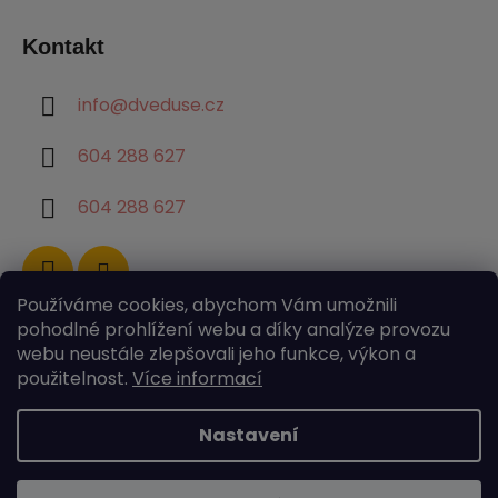
Kontakt
info
@
dveduse.cz
604 288 627
604 288 627
Používáme cookies, abychom Vám umožnili
pohodlné prohlížení webu a díky analýze provozu
webu neustále zlepšovali jeho funkce, výkon a
použitelnost.
Více informací
Nastavení
Vytvořil Shoptet