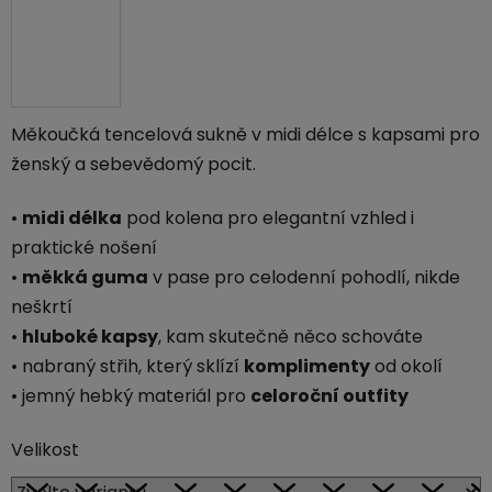
Měkoučká tencelová sukně v midi délce s kapsami pro
ženský a sebevědomý pocit.
•
midi délka
pod kolena pro elegantní vzhled i
praktické nošení
•
měkká guma
v pase pro celodenní pohodlí, nikde
neškrtí
•
hluboké kapsy
, kam skutečně něco schováte
• nabraný střih, který sklízí
komplimenty
od okolí
• jemný hebký materiál pro
celoroční outfity
Velikost