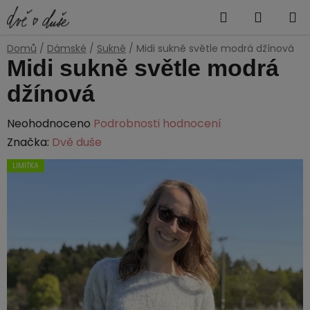
Přejít
Hledat
NÁKUP
na
obsah
KOŠÍK
Domů
/
Dámské
/
Sukně
/
Midi sukně světle modrá džínová
Midi sukně světle modrá
džínová
Průměrné
Neohodnoceno
Podrobnosti hodnocení
hodnocení
Značka:
Dvě duše
produktu
LIMITKA
je
0,0
z
5
hvězdiček.