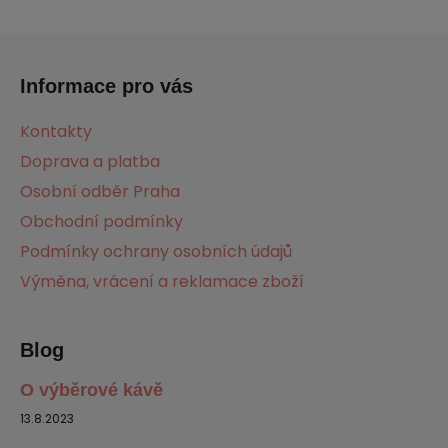
Z
á
Informace pro vás
p
a
Kontakty
t
Doprava a platba
í
Osobní odběr Praha
Obchodní podmínky
Podmínky ochrany osobních údajů
Výměna, vrácení a reklamace zboží
Blog
O výběrové kávě
13.8.2023