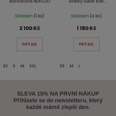
borovicová NEKOJO
krátký rukáv bílé
NEKOJO
Průměrné
Skladem
(1 ks)
Skladem
(4 ks)
hodnocení
produktu
2 100 Kč
1 180 Kč
je
5,0
DETAIL
DETAIL
z
5
hvězdiček.
XS
S
M
XXL
XS
M
L
SLEVA 15% NA PRVNÍ NÁKUP
Přihlaste se do newsletteru, který
každé mámě zlepší den.