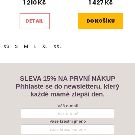
1 210 Kč
1 427 Kč
je
5,0
DETAIL
DO KOŠÍKU
z
5
hvězdiček.
XS
S
M
L
XL
XXL
SLEVA 15% NA PRVNÍ NÁKUP
Přihlaste se do newsletteru, který
každé mámě zlepší den.
Váš e-mail
Vaše křestní jméno