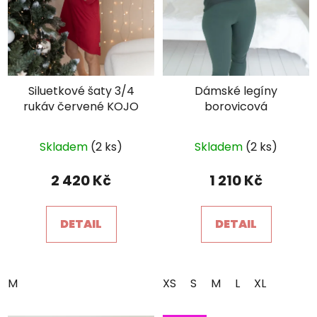
Siluetkové šaty 3/4
Dámské legíny
rukáv červené KOJO
borovicová
Průměrné
Skladem
(2 ks)
Skladem
(2 ks)
hodnocení
×
Je libo SLEVA 15 %
produktu
na 1. nákup?
2 420 Kč
1 210 Kč
je
5,0
DETAIL
DETAIL
z
5
hvězdiček.
M
XS
S
M
L
XL
POŠLETE MI SLEVU