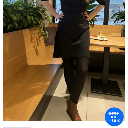
2 590
KČ
–30 %