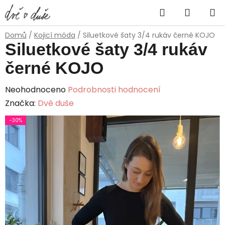
Přejít
Hledat
NÁKUP
na
obsah
KOŠÍK
Domů
/
Kojicí móda
/
Siluetkové šaty 3/4 rukáv černé KOJO
Siluetkové šaty 3/4 rukáv
černé KOJO
Průměrné
Neohodnoceno
Podrobnosti hodnocení
hodnocení
Značka:
Dvě duše
produktu
-30%
je
0,0
z
5
hvězdiček.