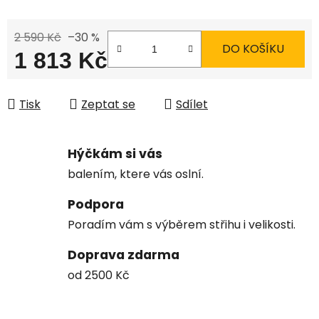
2 590 Kč
–30 %
DO KOŠÍKU
1 813 Kč
Měrná cena:
Tisk
Zeptat se
Sdílet
Hýčkám si vás
balením, ktere vás oslní.
Podpora
Poradím vám s výběrem střihu i velikosti.
Doprava zdarma
od 2500 Kč