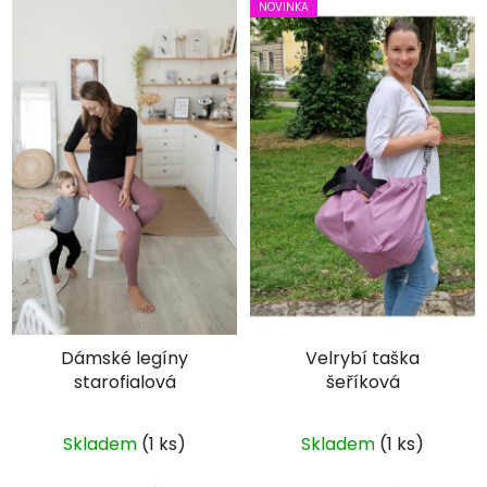
NOVINKA
Ochrana osobních údajů
Dámské legíny
Velrybí taška
starofialová
šeříková
Průměrné
Skladem
(1 ks)
Skladem
(1 ks)
hodnocení
produktu