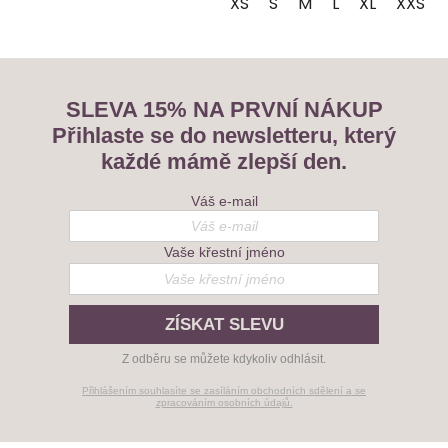
XS
S
M
L
XL
XXS
SLEVA 15% NA PRVNÍ NÁKUP
Přihlaste se do newsletteru, který
každé mámě zlepší den.
Váš e-mail
Vaše křestní jméno
ZÍSKAT SLEVU
Z odběru se můžete kdykoliv odhlásit.
Přihlášením souhlasíte se zasíláním obchodních sdělení a se
zpracováním osobních údajů.