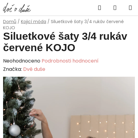
Přejít
Hledat
NÁKUP
na
obsah
KOŠÍK
Domů
/
Kojicí móda
/
Siluetkové šaty 3/4 rukáv červené
KOJO
Siluetkové šaty 3/4 rukáv
červené KOJO
Průměrné
Neohodnoceno
Podrobnosti hodnocení
hodnocení
Značka:
Dvě duše
produktu
je
0,0
z
5
hvězdiček.