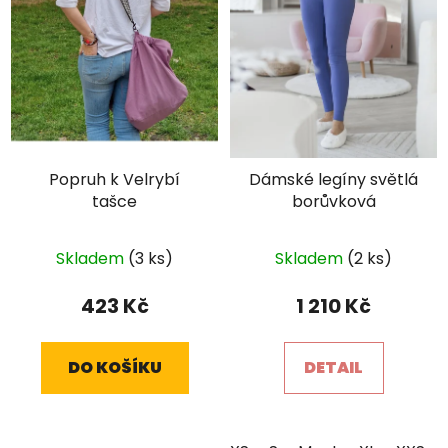
Popruh k Velrybí
Dámské legíny světlá
tašce
borůvková
Průměrné
Skladem
(3 ks)
Skladem
(2 ks)
hodnocení
produktu
423 Kč
1 210 Kč
je
5,0
DO KOŠÍKU
DETAIL
z
5
hvězdiček.