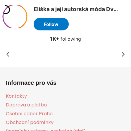
Z
á
Informace pro vás
p
a
Kontakty
t
Doprava a platba
í
Osobní odběr Praha
Obchodní podmínky