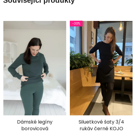
Související produkty
-30%
×
Je libo SLEVA 15 %
na 1. nákup?
Dámské legíny
Siluetkové šaty 3/4
borovicová
rukáv černé KOJO