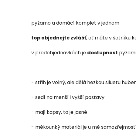
pyžamo a domácí komplet v jednom
top objednejte zvlášť
, ať máte v šatníku 
v předobjednávkách je
dostupnost
pyžama
- střih je volný, ale dělá hezkou siluetu hu
- sedí na menší i vyšší postavy
- mají kapsy, to je jasné
- měkounký materiál je u mě samozřejmostí,