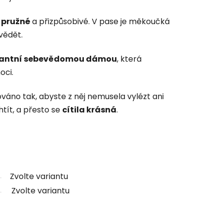
 pružné
a přizpůsobivé. V pase je měkoučká
vědět.
gantní sebevědomou dámou
, která
oci.
váno tak, abyste z něj nemusela vylézt ani
tít, a přesto se
cítila krásná
.
Zvolte variantu
Zvolte variantu