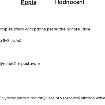
Popis
Hodnocení
komplet, který vám padne perfektně nahoře i dole
 6-8 týdnů
beným i širším postavám
 vybrala jsem dírkovaný vzor pro roztomilý vintage vzhl