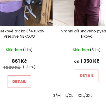
luetkové tričko 3/4 rukáv
vrchní díl Snového pyž
vřesové NEKOJO
lilková
Skladem
(1 ks)
Skladem
(3 ks)
861 Kč
1 350 Kč
od
1 230 Kč
(–30 %)
DETAIL
DETAIL
S/M
L/XL
XXL/3XL