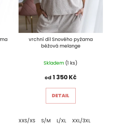
ama
vrchní díl Snového pyžama
béžová melange
Průměrné
Skladem
(1 ks)
hodnocení
produktu
1 350 Kč
od
je
5,0
DETAIL
z
5
hvězdiček.
XXS/XS
S/M
L/XL
XXL/3XL