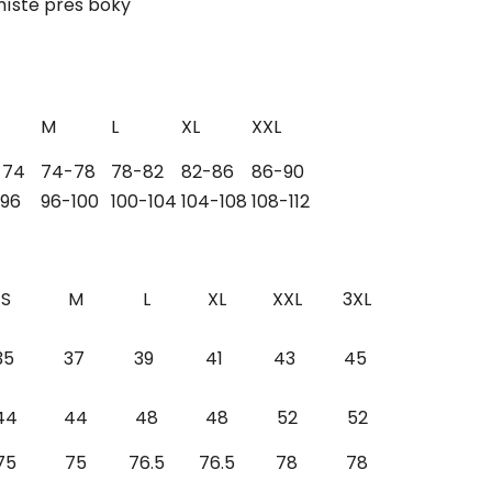
 místě přes boky
POŠLETE MI SLEVU
M
L
XL
XXL
Ochrana osobních údajů
-74
74-78
78-82
82-86
86-90
-96
96-100
100-104
104-108
108-112
S
M
L
XL
XXL
3XL
35
37
39
41
43
45
44
44
48
48
52
52
75
75
76.5
76.5
78
78