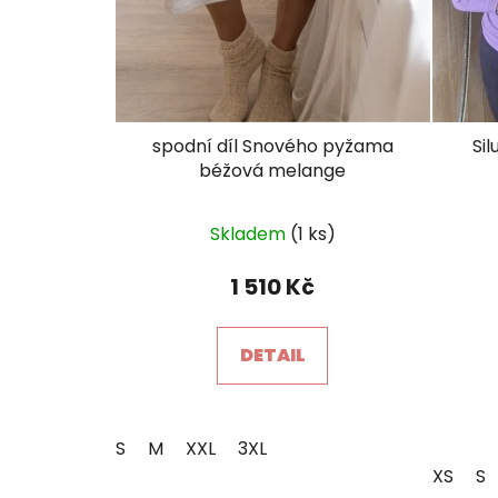
spodní díl Snového pyžama
Si
béžová melange
Průměrné
Skladem
(1 ks)
hodnocení
produktu
1 510 Kč
je
5,0
DETAIL
z
5
hvězdiček.
S
M
XXL
3XL
XS
S