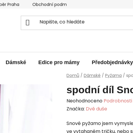
běr Praha
Obchodní podmínky
Podmínky ochrany os
Dámské
Edice pro mámy
Předobjednávky
Domů
/
Dámské
/
Pyžama
/
spo
spodní díl Sn
Průměrné
Neohodnoceno
Podrobnosti
hodnocení
Značka:
Dvě duše
produktu
Snové pyžamo jsem vymysle
je
ve vytahaném tričku, nebo se
0,0