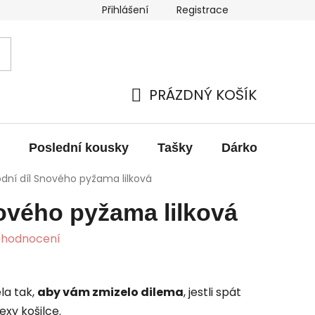
Přihlášení
Registrace
obních údajů
Výměna, vrácení a reklamace zboží
PRÁZDNÝ KOŠÍK
NÁKUPNÍ
KOŠÍK
Poslední kousky
Tašky
Dárkové pouka
dní díl Snového pyžama lilková
ového pyžama lilková
 hodnocení
la tak,
aby vám zmizelo dilema
, jestli spát
xy košilce.