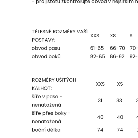
- pro jistotu zkontrolujte obvod v nejširším
TĚLESNÉ ROZMĚRY VAŠÍ
XXS
XS
S
POSTAVY:
obvod pasu
61-65
66-70
70
obvod boků
82-85
86-92
92
ROZMĚRY UŠITÝCH
XXS
XS
KALHOT:
šíře v pase -
31
33
nenatažená
šíře přes boky -
40
40
nenatažená
boční délka
74
74