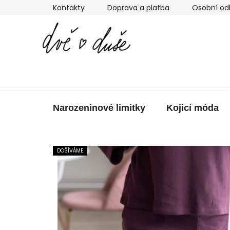
Přejít
Kontakty
Doprava a platba
Osobní od
na
obsah
Narozeninové limitky
Kojicí móda
DOŠÍVÁME