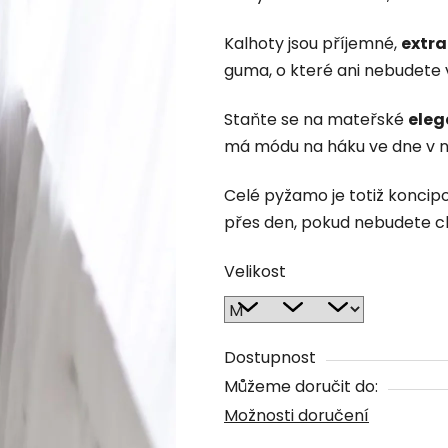
z
Kalhoty jsou příjemné,
extra
5
guma, o které ani nebudete 
hvězdiček.
Staňte se na mateřské
ele
má módu na háku ve dne v n
Celé pyžamo je totiž koncipo
přes den, pokud nebudete ch
Velikost
Dostupnost
Můžeme doručit do:
Možnosti doručení