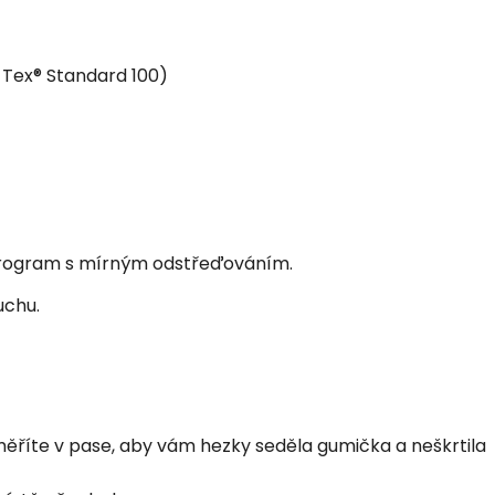
Tex® Standard 100)
program s mírným odstřeďováním.
uchu.
×
Je libo SLEVA 15 %
na 1. nákup?
 změříte v pase, aby vám hezky seděla gumička a neškrtila