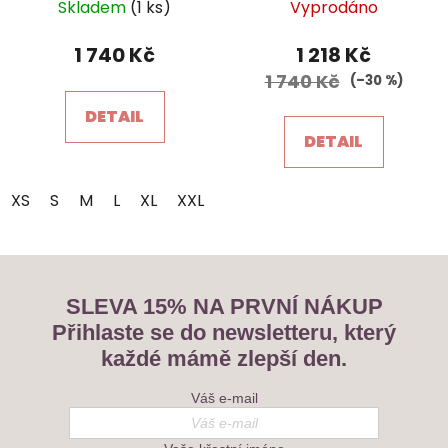
Skladem
(1 ks)
Vyprodáno
hodnocení
produktu
1 740 Kč
1 218 Kč
je
1 740 Kč
(–30 %)
5,0
DETAIL
z
DETAIL
5
hvězdiček.
XS
S
M
L
XL
XXL
SLEVA 15% NA PRVNÍ NÁKUP
Přihlaste se do newsletteru, který
každé mámě zlepší den.
Váš e-mail