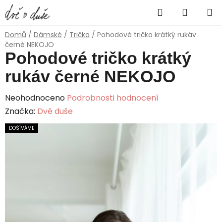
Přejít
Hledat
NÁKUP
na
obsah
KOŠÍK
Domů
/
Dámské
/
Trička
/
Pohodové tričko krátký rukáv
černé NEKOJO
Pohodové tričko krátký
rukáv černé NEKOJO
Průměrné
Neohodnoceno
Podrobnosti hodnocení
hodnocení
Značka:
Dvě duše
produktu
DOŠÍVÁME
je
0,0
z
5
hvězdiček.