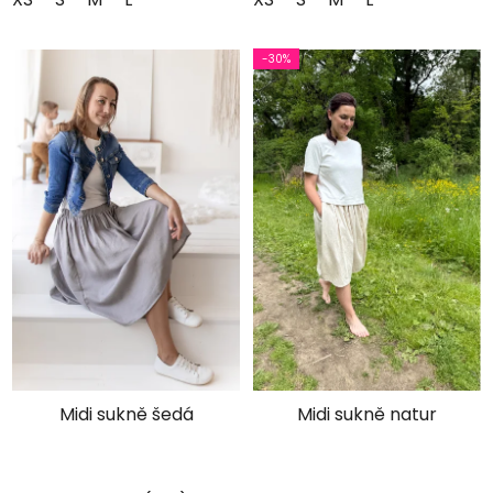
POŠLETE MI SLEVU
Ochrana osobních údajů
-30%
Midi sukně šedá
Midi sukně natur
Průměrné