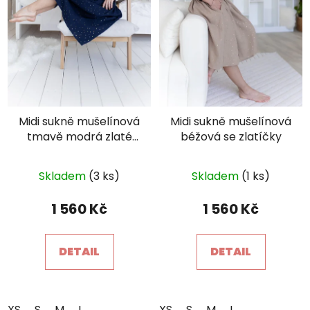
Midi sukně mušelínová
Midi sukně mušelínová
tmavě modrá zlaté
béžová se zlatíčky
čárky
Průměrné
Průměrné
×
Je libo SLEVA 15 %
Skladem
(3 ks)
Skladem
(1 ks)
hodnocení
hodnocení
na 1. nákup?
produktu
produktu
1 560 Kč
1 560 Kč
je
je
5,0
5,0
DETAIL
DETAIL
z
z
5
5
hvězdiček.
hvězdiček.
XS
S
M
L
XS
S
M
L