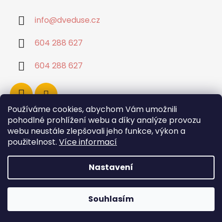
info
@
dveduse.cz
604 288 627
604 288 627
Používáme cookies, abychom Vám umožnili
pohodlné prohlížení webu a díky analýze provozu
webu neustále zlepšovali jeho funkce, výkon a
použitelnost.
Více informací
Nastavení
Vytvořil Shoptet
Souhlasím
Copyright 2026
Dvě duše
. Všechna práva
vyhrazena.